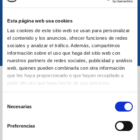
permitiendo que se puedan transportar cómodamente en
bolsos o mochilas y evitando que se olviden las tomas.
Esta página web usa cookies
Sabor y olor más placentero debido a la tecnología empleada.
Las cookies de este sitio web se usan para personalizar
el contenido y los anuncios, ofrecer funciones de redes
sociales y analizar el tráfico. Además, compartimos
información sobre el uso que haga del sitio web con
nuestros partners de redes sociales, publicidad y análisis
web, quienes pueden combinarla con otra información
que les haya proporcionado o que hayan recopilado a
partir del uso que haya hecho de sus servicios.
Te presentamos nuestros productos
Selección
liquidos...
Necesarias
de
consentimiento
Preferencias