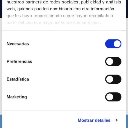
nuestros partners de redes sociales, publicidad y análisis
web, quienes pueden combinarla con otra información
que les haya proporcionado o que hayan recopilado a
partir del uso que haya hecho de sus servicios.
All
Gum
Gummy
Liquid
Selección
Necesarias
de
Probiótics
SoftGel
Solid and Powder
consentimiento
Preferencias
Estadística
Marketing
Mostrar detalles